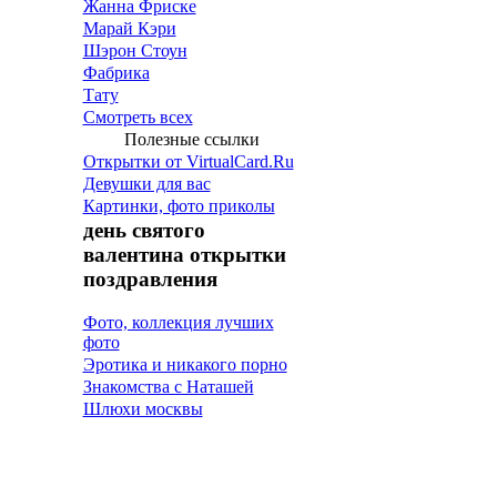
Жанна Фриске
Марай Кэри
Шэрон Стоун
Фабрика
Тату
Смотреть всех
Полезные ссылки
Открытки от VirtualCard.Ru
Девушки для вас
Картинки, фото приколы
день святого
валентина открытки
поздравления
Фото, коллекция лучших
фото
Эротика и никакого порно
Знакомства с Наташей
Шлюхи москвы