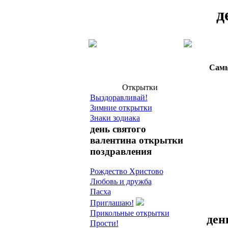
д
Самы
Открытки
Выздоравливай!
Зимние открытки
Знаки зодиака
день святого
валентина открытки
поздравления
Рождество Христово
Любовь и дружба
Пасха
Приглашаю!
Прикольные открытки
ден
Прости!