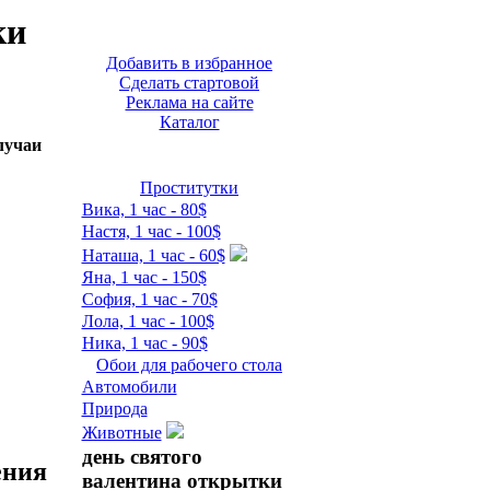
ки
Добавить в избранное
Сделать стартовой
Реклама на сайте
Каталог
лучаи
Проститутки
Вика, 1 час - 80$
Настя, 1 час - 100$
Наташа, 1 час - 60$
Яна, 1 час - 150$
София, 1 час - 70$
Лола, 1 час - 100$
Ника, 1 час - 90$
Обои для рабочего стола
Автомобили
Природа
Животные
день святого
ения
валентина открытки