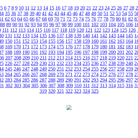
5
6
7
8
9
10
11
12
13
14
15
16
17
18
19
20
21
22
23
24
25
26
27
28
2
34
35
36
37
38
39
40
41
42
43
44
45
46
47
48
49
50
51
52
53
54
55
5
61
62
63
64
65
66
67
68
69
70
71
72
73
74
75
76
77
78
79
80
81
82
8
88
89
90
91
92
93
94
95
96
97
98
99
100
101
102
103
104
105
106
1
0
111
112
113
114
115
116
117
118
119
120
121
122
123
124
125
126
30
131
132
133
134
135
136
137
138
139
140
141
142
143
144
145
1
49
150
151
152
153
154
155
156
157
158
159
160
161
162
163
164
1
68
169
170
171
172
173
174
175
176
177
178
179
180
181
182
183
1
87
188
189
190
191
192
193
194
195
196
197
198
199
200
201
202
2
06
207
208
209
210
211
212
213
214
215
216
217
218
219
220
221
2
25
226
227
228
229
230
231
232
233
234
235
236
237
238
239
240
2
44
245
246
247
248
249
250
251
252
253
254
255
256
257
258
259
2
63
264
265
266
267
268
269
270
271
272
273
274
275
276
277
278
2
82
283
284
285
286
287
288
289
290
291
292
293
294
295
296
297
2
01
302
303
304
305
306
307
308
309
310
311
312
313
314
315
316
3
319
320
321
322
323
324
325