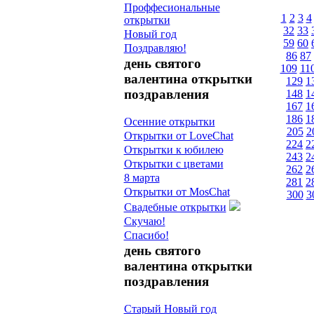
Проффесиональные
1
2
3
4
открытки
32
33
Новый год
59
60
Поздравляю!
86
87
день святого
109
11
валентина открытки
129
1
поздравления
148
1
167
1
186
1
Осенние открытки
205
2
Открытки от LoveChat
224
2
Открытки к юбилею
243
2
Открытки с цветами
262
2
8 марта
281
2
Открытки от MosChat
300
3
Свадебные открытки
Скучаю!
Спасибо!
день святого
валентина открытки
поздравления
Старый Новый год