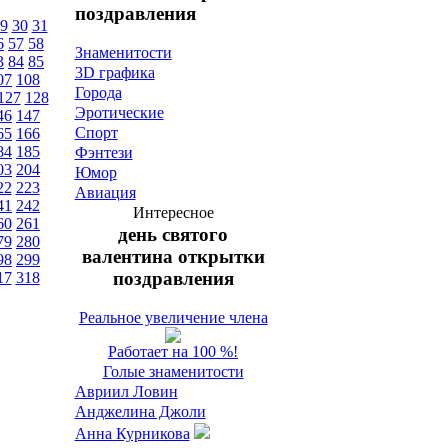
поздравления
9
30
31
6
57
58
Знаменитости
3
84
85
3D графика
07
108
Города
127
128
Эротические
46
147
Спорт
65
166
84
185
Фэнтези
03
204
Юмор
22
223
Авиация
41
242
Интересное
60
261
день святого
79
280
валентина открытки
98
299
поздравления
17
318
Реальное увеличение члена
Работает на 100 %!
Голые знаменитости
Авриил Ловин
Анджелина Джоли
Анна Курникова