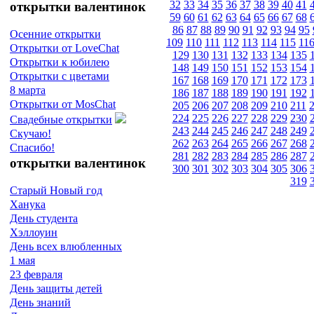
32
33
34
35
36
37
38
39
40
41
открытки валентинок
59
60
61
62
63
64
65
66
67
68
86
87
88
89
90
91
92
93
94
95
Осенние открытки
109
110
111
112
113
114
115
11
Открытки от LoveChat
129
130
131
132
133
134
135
Открытки к юбилею
148
149
150
151
152
153
154
Открытки с цветами
167
168
169
170
171
172
173
8 марта
186
187
188
189
190
191
192
Открытки от MosChat
205
206
207
208
209
210
211
224
225
226
227
228
229
230
Свадебные открытки
243
244
245
246
247
248
249
Скучаю!
262
263
264
265
266
267
268
Спасибо!
281
282
283
284
285
286
287
открытки валентинок
300
301
302
303
304
305
306
319
Старый Новый год
Ханука
День студента
Хэллоуин
День всех влюбленных
1 мая
23 февраля
День защиты детей
День знаний