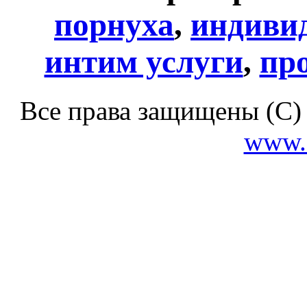
порнуха
,
индиви
интим услуги
,
пр
Все права защищены (С)
www.c