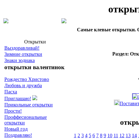
откры
Самые клевые открытки. О
Открытки
Выздоравливай!
Раздел: От
Зимние открытки
Знаки зодиака
открытки валентинок
Рождество Христово
Любовь и дружба
Пасха
Приглашаю!
Поставит
Прикольные открытки
Прости!
Проффесиональные
откр
открытки
Новый год
Поздравляю!
1
2
3
4
5
6
7
8
9
10
11
12
13
14