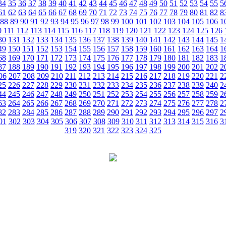
34
35
36
37
38
39
40
41
42
43
44
45
46
47
48
49
50
51
52
53
54
55
5
61
62
63
64
65
66
67
68
69
70
71
72
73
74
75
76
77
78
79
80
81
82
8
88
89
90
91
92
93
94
95
96
97
98
99
100
101
102
103
104
105
106
1
0
111
112
113
114
115
116
117
118
119
120
121
122
123
124
125
126
30
131
132
133
134
135
136
137
138
139
140
141
142
143
144
145
1
49
150
151
152
153
154
155
156
157
158
159
160
161
162
163
164
1
68
169
170
171
172
173
174
175
176
177
178
179
180
181
182
183
1
87
188
189
190
191
192
193
194
195
196
197
198
199
200
201
202
2
06
207
208
209
210
211
212
213
214
215
216
217
218
219
220
221
2
25
226
227
228
229
230
231
232
233
234
235
236
237
238
239
240
2
44
245
246
247
248
249
250
251
252
253
254
255
256
257
258
259
2
63
264
265
266
267
268
269
270
271
272
273
274
275
276
277
278
2
82
283
284
285
286
287
288
289
290
291
292
293
294
295
296
297
2
01
302
303
304
305
306
307
308
309
310
311
312
313
314
315
316
3
319
320
321
322
323
324
325