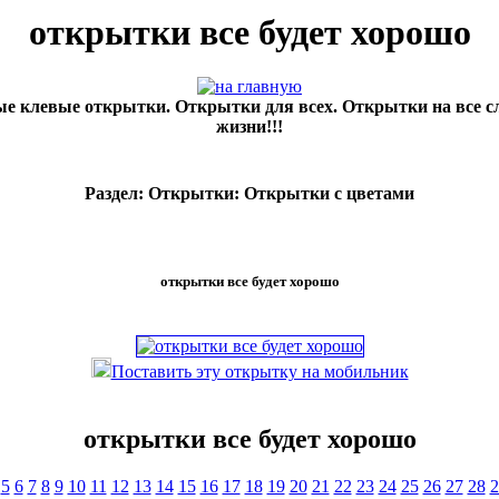
открытки все будет хорошо
е клевые открытки. Открытки для всех. Открытки на все с
жизни!!!
Раздел: Открытки: Открытки с цветами
открытки все будет хорошо
Поставить эту открытку на мобильник
открытки все будет хорошо
5
6
7
8
9
10
11
12
13
14
15
16
17
18
19
20
21
22
23
24
25
26
27
28
2