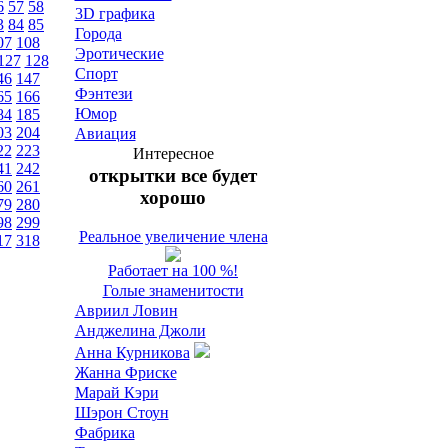
6
57
58
3D графика
3
84
85
Города
07
108
Эротические
127
128
Спорт
46
147
Фэнтези
65
166
Юмор
84
185
03
204
Авиация
22
223
Интересное
41
242
открытки все будет
60
261
хорошо
79
280
98
299
Реальное увеличение члена
17
318
Работает на 100 %!
Голые знаменитости
Авриил Ловин
Анджелина Джоли
Анна Курникова
Жанна Фриске
Марай Кэри
Шэрон Стоун
Фабрика