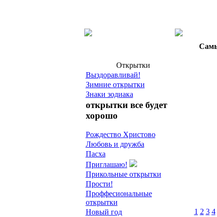
Самы
Открытки
Выздоравливай!
Зимние открытки
Знаки зодиака
открытки все будет
хорошо
Рождество Христово
Любовь и дружба
Пасха
Приглашаю!
Прикольные открытки
Прости!
Проффесиональные
открытки
1
2
3
4
Новый год