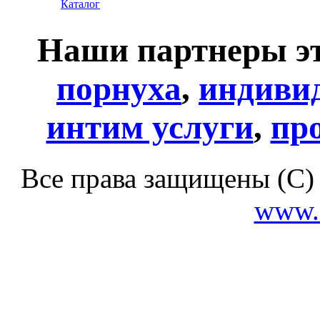
Каталог
Наши партнеры эт
порнуха
,
индиви
интим услуги
,
пр
Все права защищены (С)
www.c