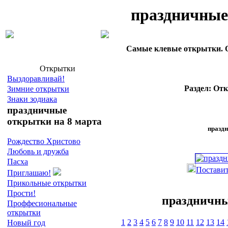
праздничные
Самые клевые открытки. О
Открытки
Выздоравливай!
Раздел: От
Зимние открытки
Знаки зодиака
праздничные
открытки на 8 марта
праздн
Рождество Христово
Любовь и дружба
Пасха
Поставит
Приглашаю!
Прикольные открытки
Прости!
праздничны
Проффесиональные
открытки
1
2
3
4
5
6
7
8
9
10
11
12
13
14
Новый год