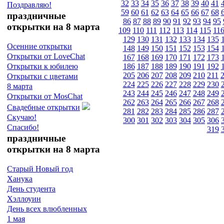
32
33
34
35
36
37
38
39
40
41
Поздравляю!
59
60
61
62
63
64
65
66
67
68
праздничные
86
87
88
89
90
91
92
93
94
95
открытки на 8 марта
109
110
111
112
113
114
115
11
129
130
131
132
133
134
135
Осенние открытки
148
149
150
151
152
153
154
Открытки от LoveChat
167
168
169
170
171
172
173
186
187
188
189
190
191
192
Открытки к юбилею
205
206
207
208
209
210
211
Открытки с цветами
224
225
226
227
228
229
230
8 марта
243
244
245
246
247
248
249
Открытки от MosChat
262
263
264
265
266
267
268
Свадебные открытки
281
282
283
284
285
286
287
Скучаю!
300
301
302
303
304
305
306
Спасибо!
319
праздничные
открытки на 8 марта
Старый Новый год
Ханука
День студента
Хэллоуин
День всех влюбленных
1 мая