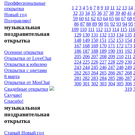
Проффесиональные
1
2
3
4
5
6
7
8
9
10
11
12
13
14
открытки
32
33
34
35
36
37
38
39
40
41
Новый год
59
60
61
62
63
64
65
66
67
68
Поздравляю!
86
87
88
89
90
91
92
93
94
95
музыкальная
109
110
111
112
113
114
115
11
поздравительная
129
130
131
132
133
134
135
открытка
148
149
150
151
152
153
154
167
168
169
170
171
172
173
186
187
188
189
190
191
192
Осенние открытки
205
206
207
208
209
210
211
Открытки от LoveChat
224
225
226
227
228
229
230
Открытки к юбилею
243
244
245
246
247
248
249
Открытки с цветами
262
263
264
265
266
267
268
8 марта
281
282
283
284
285
286
287
Открытки от MosChat
300
301
302
303
304
305
306
319
Свадебные открытки
Скучаю!
Спасибо!
музыкальная
поздравительная
открытка
Старый Новый год